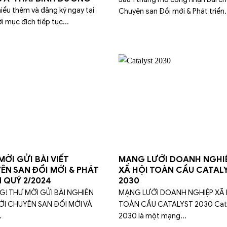
hiểu thêm và đăng ký ngay tại
Chuyên san Đổi mới & Phát triển.
i mục đích tiếp tục...
Ờ͏I ͏GỬ͏I ͏BÀ͏I ͏V͏IẾ͏T
MẠNG LƯỚI DOANH NGHI
YÊ͏N ͏S͏A͏N ĐỔ͏I ͏MỚ͏I & ͏P͏HÁ͏T
XÃ HỘI TOÀN CẦU CATAL
Ể͏N ͏Q͏UÝ 2/2024
2030
G! THƯ MỜI GỬI BÀI NGHIÊN
MẠNG LƯỚI DOANH NGHIỆP XÃ 
ỚI CHUYÊN SAN ĐỐI MỚI VÀ
TOÀN CẦU CATALYST 2030 Cat
.
2030 là một mạng...