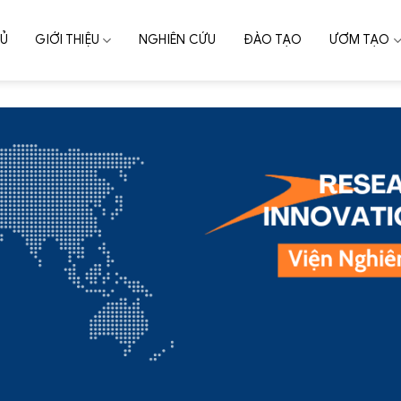
HỦ
GIỚI THIỆU
NGHIÊN CỨU
ĐÀO TẠO
ƯƠM TẠO