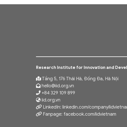
Research Institute for Innovation and Dev
Tầng 5, 176 Thái Hà, Đống Đa, Hà Nội
hello@iid.org.vn
+84 329 109 899
iid.org.vn
LinkedIn:
linkedin.com/company/iidvietn
Fanpage:
facebook.com/iidvietnam