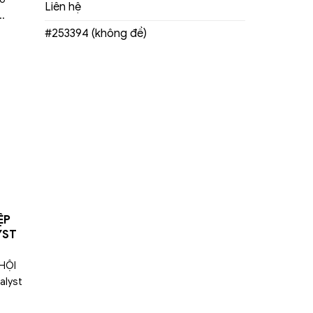
Liên hệ
..
#253394 (không đề)
ỆP
YST
HỘI
alyst