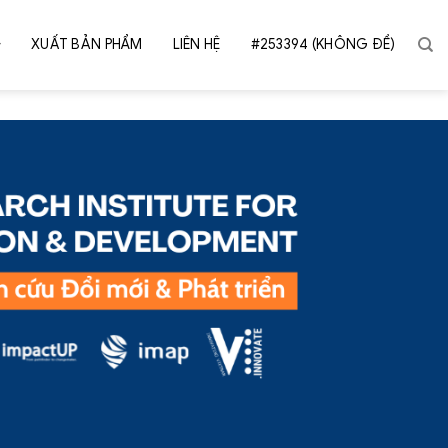
XUẤT BẢN PHẨM
LIÊN HỆ
#253394 (KHÔNG ĐỀ)