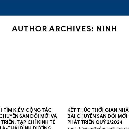
AUTHOR ARCHIVES:
NINH
4] TÌM KIẾM CỘNG TÁC
KẾT THÚC THỜI GIAN NH
 CHUYÊN SAN ĐỔI MỚI VÀ
BÀI CHUYÊN SAN ĐỔI MỚI 
 TRIỂN, TẠP CHÍ KINH TẾ
PHÁT TRIỂN QUÝ 2/2024
 Á-THÁI BÌNH DƯƠNG
Sau 1 tháng mở cổng nhận bài c