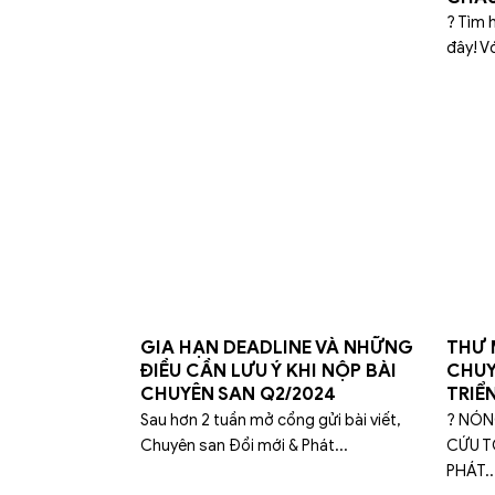
? Tìm 
đây! Vớ
GIA HẠN DEADLINE VÀ NHỮNG
T͏HƯ ͏M
ĐIỀU CẦN LƯU Ý KHI NỘP BÀI
͏C͏H͏U͏
CHUYÊN SAN Q2/2024
͏T͏R͏I
Sau hơn 2 tuần mở cổng gửi bài viết,
? NÓN
Chuyên san Đổi mới & Phát...
CỨU T
PHÁT..