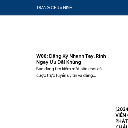
TRANG CHỦ
»
NINH
W88: Đăng Ký Nhanh Tay, Rinh
Ngay Ưu Đãi Khủng
Bạn đang tìm kiếm một sân chơi cá
cược trực tuyến uy tín và đẳng...
[202
VIÊN
PHÁT
CHÂU