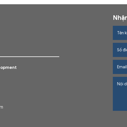
Nhận
elopment
am