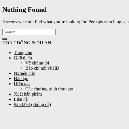
Nothing Found
It seems we can’t find what you’re looking for. Perhaps searching can
HOẠT ĐỘNG & DỰ ÁN
Trang chủ
Giới thiệu
Về chúng tôi
Báo chí nói về IID
Nghiên cứu
Đào tạo
Ươm tạo
Các chương trình ươm tạo
Xuất bản phẩm
Liên hệ
#253394 (không đề)