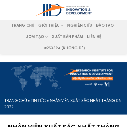
Skip
to
content
TRANG CHỦ
GIỚI THIỆU
NGHIÊN CỨU
ĐÀO TẠO
ƯƠM TẠO
XUẤT BẢN PHẨM
LIÊN HỆ
#253394 (KHÔNG ĐỀ)
TRANG CHỦ
»
TIN TỨC
»
NHÂN VIÊN XUẤT SẮC NHẤT THÁNG 06
2022
NHÂN VIÊN XUẤT SẮC NHẤT THÁNG