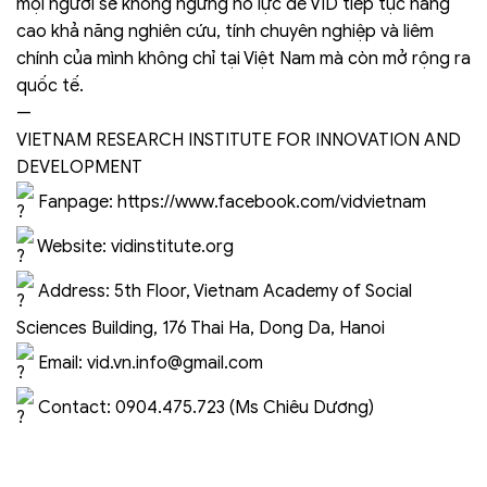
mọi người sẽ không ngừng nỗ lực để VID tiếp tục nâng
cao khả năng nghiên cứu, tính chuyên nghiệp và liêm
chính của mình không chỉ tại Việt Nam mà còn mở rộng ra
quốc tế.
—
VIETNAM RESEARCH INSTITUTE FOR INNOVATION AND
DEVELOPMENT
Fanpage:
https://www.facebook.com/vidvietnam
Website:
vidinstitute.org
Address: 5th Floor, Vietnam Academy of Social
Sciences Building, 176 Thai Ha, Dong Da, Hanoi
Email: vid.vn.info@gmail.com
Contact: 0904.475.723 (Ms Chiêu Dương)