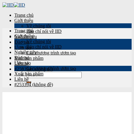
Skip
to
Trang chủ
content
Giới thiệu
Về chúng tôi
Trang chủ
Báo chí nói về IID
Giới thiệu
Nghiên cứu
Về chúng tôi
Đào tạo
Báo chí nói về IID
Ươm tạo
Nghiên cứu
Các chương trình ươm tạo
Đào tạo
Xuất bản phẩm
Ươm tạo
Liên hệ
Các chương trình ươm tạo
#253394 (không đề)
Xuất bản phẩm
Search
Liên hệ
for:
#253394 (không đề)