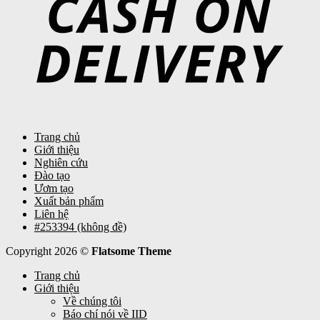
Trang chủ
Giới thiệu
Nghiên cứu
Đào tạo
Ươm tạo
Xuất bản phẩm
Liên hệ
#253394 (không đề)
Copyright 2026 ©
Flatsome Theme
Trang chủ
Giới thiệu
Về chúng tôi
Báo chí nói về IID