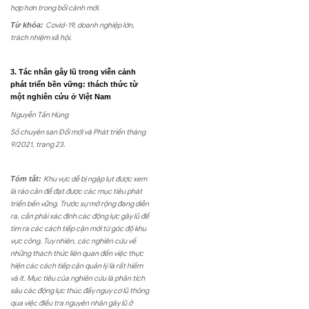
hợp hơn trong bối cảnh mới.
Từ khóa:
Covid-19, doanh nghiệp lớn,
trách nhiệm xã hội.
3. Tác nhân gây lũ trong viễn cảnh
phát triển bền vững: thách thức từ
một nghiên cứu ở Việt Nam
Nguyễn Tấn Hùng
Số chuyên san Đổi mới và Phát triển tháng
9/2021, trang 23.
Tóm tắt:
Khu vực dễ bị ngập lụt được xem
là rào cản để đạt được các mục tiêu phát
triển bền vững. Trước sự mở rộng đang diễn
ra, cần phải xác định các động lực gây lũ để
tìm ra các cách tiếp cận mới từ góc độ khu
vực công. Tuy nhiên, các nghiên cứu về
những thách thức liên quan đến việc thực
hiện các cách tiếp cận quản lý là rất hiếm
và ít. Mục tiêu của nghiên cứu là phân tích
sâu các động lực thúc đẩy nguy cơ lũ thông
qua việc điều tra nguyên nhân gây lũ ở