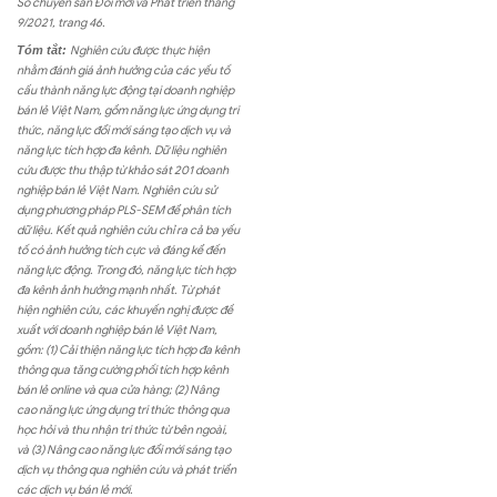
Số chuyên san Đổi mới và Phát triển tháng
9/2021, trang 46.
Tóm tắt:
Nghiên cứu được thực hiện
nhằm đánh giá ảnh hưởng của các yếu tố
cấu thành năng lực động tại doanh nghiệp
bán lẻ Việt Nam, gồm năng lực ứng dụng tri
thức, năng lực đổi mới sáng tạo dịch vụ và
năng lực tích hợp đa kênh. Dữ liệu nghiên
cứu được thu thập từ khảo sát 201 doanh
nghiệp bán lẻ Việt Nam. Nghiên cứu sử
dụng phương pháp PLS-SEM để phân tích
dữ liệu. Kết quả nghiên cứu chỉ ra cả ba yếu
tố có ảnh hưởng tích cực và đáng kể đến
năng lực động. Trong đó, năng lực tích hợp
đa kênh ảnh hưởng mạnh nhất. Từ phát
hiện nghiên cứu, các khuyến nghị được đề
xuất với doanh nghiệp bán lẻ Việt Nam,
gồm: (1) Cải thiện năng lực tích hợp đa kênh
thông qua tăng cường phối tích hợp kênh
bán lẻ online và qua cửa hàng; (2) Nâng
cao năng lực ứng dụng tri thức thông qua
học hỏi và thu nhận tri thức từ bên ngoài,
và (3) Nâng cao năng lực đổi mới sáng tạo
dịch vụ thông qua nghiên cứu và phát triển
các dịch vụ bán lẻ mới.