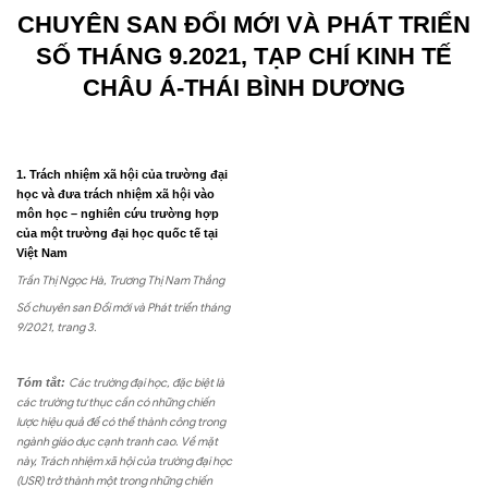
CHUYÊN SAN ĐỔI MỚI VÀ PHÁT TRIỂN
SỐ THÁNG 9.2021, TẠP CHÍ KINH TẾ
CHÂU Á-THÁI BÌNH DƯƠNG
1. Trách nhiệm xã hội của trường đại
học và đưa trách nhiệm xã hội vào
môn học – nghiên cứu trường hợp
của một trường đại học quốc tế tại
Việt Nam
Trần Thị Ngọc Hà, Trương Thị Nam Thắng
Số chuyên san Đổi mới và Phát triển tháng
9/2021, trang 3.
Tóm tắt:
Các trường đại học, đặc biệt là
các trường tư thục cần có những chiến
lược hiệu quả để có thể thành công trong
ngành giáo dục cạnh tranh cao. Về mặt
này, Trách nhiệm xã hội của trường đại học
(USR) trở thành một trong những chiến