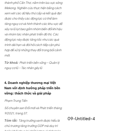
thành phố Cần Thơ, nằm trên lưu vực sông
Mekong. Nghiên cứu thực hiện bằng cách
xem xét các dữ liệu thứ cấp và kết quả đạt
được cho thấy các động lực có thể làm
tăng nguy cơ và hình thành các khu vực dễ
xảy ra lũ lụt bao gồm nhóm biến đổi khí hậu
và nhóm tác nhân phát triển đô thị. Các
động lực này được tăng tốc như các quá
trình dài hạn và đòi hỏi cách tiếp cận phù
hợp để xử lý những thay đổi trong bối cảnh
mới.
Từ khoá:
Phát triển bền vững – Quản lý
nguy cơ lũ – Tác nhân gây lũ
4. Doanh nghiệp thương mại Việt
Nam với định hướng pháp triển bền
vững: thách thức và giải pháp
Phạm Trung Tiến
Số chuyên san Đổi mới và Phát triển tháng
9/2021, trang 37.
09-Untitled-4
Tóm tắt:
Tăng trưởng xanh được hiểu là
chủ trương tăng trưởng GDP mà duy trì