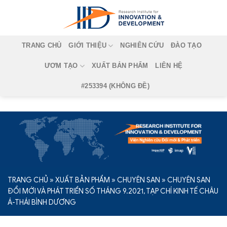
Skip
to
content
TRANG CHỦ
GIỚI THIỆU
NGHIÊN CỨU
ĐÀO TẠO
ƯƠM TẠO
XUẤT BẢN PHẨM
LIÊN HỆ
#253394 (KHÔNG ĐỀ)
TRANG CHỦ
»
XUẤT BẢN PHẨM
»
CHUYÊN SAN
»
CHUYÊN SAN
ĐỔI MỚI VÀ PHÁT TRIỂN SỐ THÁNG 9.2021, TẠP CHÍ KINH TẾ CHÂU
Á-THÁI BÌNH DƯƠNG