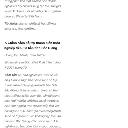
trung phân tích một số điển hình doanh
nghiệp xã hội đổi mới sáng tạo trên thế giới
và từ đó đưa ra một số bài học kinh nghiệm
cho các DNXH tại Việt Nam.
Từ khóa
:
doanh nghiệp xã hội, đổi mới
sáng tạo, kinh nghiệm….
7. Chính sách hỗ trợ thanh niên khởi
nghiệp trên địa bàn tỉnh Bắc Giang
Hoàng Văn Mạnh, Thân Thị Yến
Số chuyên san Đổi mới và Phát triển tháng
9/2021, trang 70.
Tóm tắt:
Bài báo nghiên cứu một số vấn
đề lý luận và thực tiễn chính sách hỗ trợ
thanh niên khởi nghiệp trên địa bàn tỉnh
Bắc Giang. Trên cơ sở làm rõ một số khái
niệm, nội dung liên quan đến vấn đề thanh
niên khởi nghiệp, chính sách hỗ trợ thanh
niên khởi nghiệp trên địa bàn cấp tỉnh, bài
báo nghiên cứu, đánh giá thực trạng chính
sách hỗ trợ thanh niên khởi nghiệp trên địa
bàn tỉnh Bắc Giang. Các chính sách được
nghiên cứu bao gồm: Chính sách giáo dục,