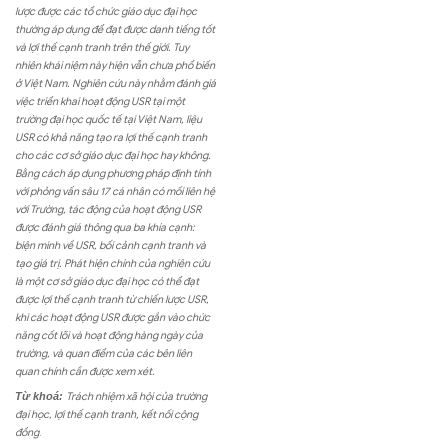
lược được các tổ chức giáo dục đại học
thường áp dụng để đạt được danh tiếng tốt
và lợi thế cạnh tranh trên thế giới. Tuy
nhiên khái niệm này hiện vẫn chưa phổ biến
ở Việt Nam. Nghiên cứu này nhằm đánh giá
việc triển khai hoạt động USR tại một
trường đại học quốc tế tại Việt Nam, liệu
USR có khả năng tạo ra lợi thế cạnh tranh
cho các cơ sở giáo dục đại học hay không.
Bằng cách áp dụng phương pháp định tính
với phỏng vấn sâu 17 cá nhân có mối liên hệ
với Trường, tác động của hoạt động USR
được đánh giá thông qua ba khía cạnh:
biện minh về USR, bối cảnh cạnh tranh và
tạo giá trị. Phát hiện chính của nghiên cứu
là một cơ sở giáo dục đại học có thể đạt
được lợi thế cạnh tranh từ chiến lược USR,
khi các hoạt động USR được gắn vào chức
năng cốt lõi và hoạt động hàng ngày của
trường, và quan điểm của các bên liên
quan chính cần được xem xét.
Từ khoá:
Trách nhiệm xã hội của trường
đại học, lợi thế cạnh tranh, kết nối cộng
đồng
.