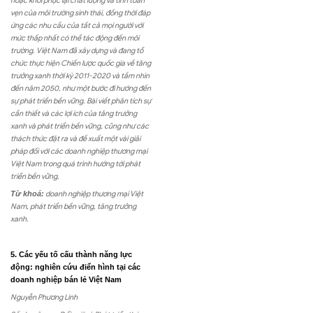
hoặc khôi phục lại chất lượng và tính toàn
vẹn của môi trường sinh thái, đồng thời đáp
ứng các nhu cầu của tất cả mọi người với
mức thấp nhất có thể tác động đến môi
trường. Việt Nam đã xây dựng và đang tổ
chức thực hiện Chiến lược quốc gia về tăng
trưởng xanh thời kỳ 2011-2020 và tầm nhìn
đến năm 2050, như một bước đi hướng đến
sự phát triển bền vững. Bài viết phân tích sự
cần thiết và các lợi ích của tăng trưởng
xanh và phát triển bền vững, cũng như các
thách thức đặt ra và đề xuất một vài giải
pháp đối với các doanh nghiệp thương mại
Việt Nam trong quá trình hướng tới phát
triển bền vững.
Từ khoá:
doanh nghiệp thương mại Việt
Nam, phát triển bền vững, tăng trưởng
xanh.
5. Các yếu tố cấu thành năng lực
động: nghiên cứu điển hình tại các
doanh nghiệp bán lẻ Việt Nam
Nguyễn Phương Linh