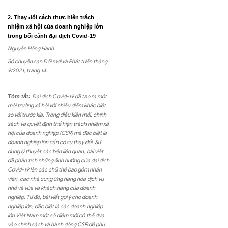
2. Thay đổi cách thực hiện trách
nhiệm xã hội của doanh nghiệp lớn
trong bối cảnh đại dịch Covid-19
Nguyễn Hồng Hạnh
Số chuyên san Đổi mới và Phát triển tháng
9/2021, trang 14.
Tóm tắt:
Đại dịch Covid-19 đã tạo ra một
môi trường xã hội với nhiều điểm khác biệt
so với trước kia. Trong điều kiện mới, chính
sách và quyết định thể hiện trách nhiệm xã
hội của doanh nghiệp (CSR) mà đặc biệt là
doanh nghiệp lớn cần có sự thay đổi. Sử
dụng lý thuyết các bên liên quan, bài viết
đã phân tích những ảnh hưởng của đại dịch
Covid-19 lên các chủ thể bao gồm nhân
viên, các nhà cung ứng hàng hóa dịch vụ
nhỏ và vừa và khách hàng của doanh
nghiệp. Từ đó, bài viết gợi ý cho doanh
nghiệp lớn, đặc biệt là các doanh nghiệp
lớn Việt Nam một số điểm mới có thể đưa
vào chính sách và hành động CSR để phù