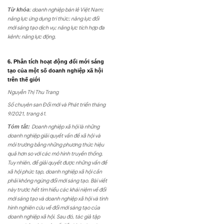
Từ khóa
: doanh nghiệp bán lẻ Việt Nam;
năng lực ứng dụng tri thức; năng lực đổi
mới sáng tạo dịch vụ; năng lực tích hợp đa
kênh; năng lực động.
6. Phân tích hoạt động đổi mới sáng
tạo của một số doanh nghiệp xã hội
trên thế giới
Nguyễn Thị Thu Trang
Số chuyên san Đổi mới và Phát triển tháng
9/2021, trang 61.
Tóm tắt:
Doanh nghiệp xã hội là những
doanh nghiệp giải quyết vấn đề xã hội và
môi trường bằng những phương thức hiệu
quả hơn so với các mô hình truyền thống.
Tuy nhiên, để giải quyết được những vấn đề
xã hội phức tạp, doanh nghiệp xã hội cần
phải không ngừng đổi mới sáng tạo. Bài viết
này trước hết tìm hiểu các khái niệm về đổi
mới sáng tạo và doanh nghiệp xã hội và tình
hình nghiên cứu về đổi mới sáng tạo của
doanh nghiệp xã hội. Sau đó, tác giả tập