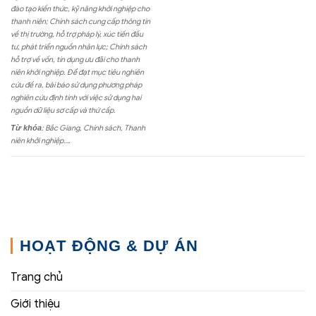
đào tạo kiến thức, kỹ năng khởi nghiệp cho
thanh niên; Chính sách cung cấp thông tin
về thị trường, hỗ trợ pháp lý, xúc tiến đầu
tư, phát triển nguồn nhân lực; Chính sách
hỗ trợ về vốn, tín dụng ưu đãi cho thanh
niên khởi nghiệp. Để đạt mục tiêu nghiên
cứu đề ra, bài báo sử dụng phương pháp
nghiên cứu định tính với việc sử dụng hai
nguồn dữ liệu sơ cấp và thứ cấp.
Từ khóa
:
Bắc Giang, Chính sách, Thanh
niên khởi nghiệp….
HOẠT ĐỘNG & DỰ ÁN
Trang chủ
Giới thiệu